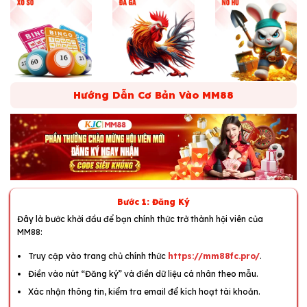
Hướng Dẫn Cơ Bản Vào MM88
Bước 1: Đăng Ký
Đây là bước khởi đầu để bạn chính thức trở thành hội viên của
MM88:
Truy cập vào trang chủ chính thức
https://mm88fc.pro/
.
Điền vào nút “Đăng ký” và đ
iền dữ liệu cá nhân theo mẫu.
Xác nhận thông tin, kiểm tra email để kích hoạt tài khoản.