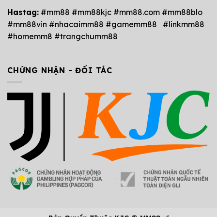
Hastag:
#mm88 #mm88kjc #mm88.com #mm88blo
#mm88vin #nhacaimm88 #gamemm88 #linkmm88
#homemm8 #trangchumm88
CHỨNG NHẬN - ĐỐI TÁC