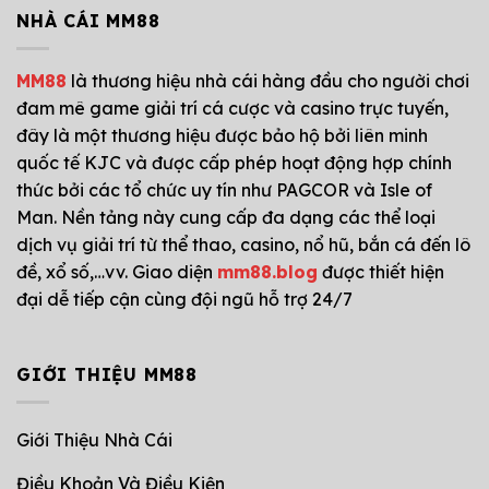
NHÀ CÁI MM88
MM88
là thương hiệu nhà cái hàng đầu cho người chơi
đam mê game giải trí cá cược và casino trực tuyến,
đây là một thương hiệu được bảo hộ bởi liên minh
quốc tế KJC và được cấp phép hoạt động hợp chính
thức bởi các tổ chức uy tín như PAGCOR và Isle of
Man. Nền tảng này cung cấp đa dạng các thể loại
dịch vụ giải trí từ thể thao, casino, nổ hũ, bắn cá đến lô
đề, xổ số,…vv. Giao diện
mm88.blog
được thiết hiện
đại dễ tiếp cận cùng đội ngũ hỗ trợ 24/7
GIỚI THIỆU MM88
Giới Thiệu Nhà Cái
Điều Khoản Và Điều Kiện