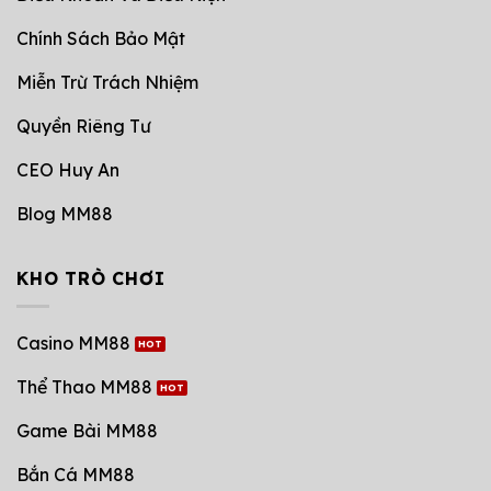
Chính Sách Bảo Mật
Miễn Trừ Trách Nhiệm
Quyền Riêng Tư
CEO Huy An
Blog MM88
KHO TRÒ CHƠI
Casino MM88
Thể Thao MM88
Game Bài MM88
Bắn Cá MM88