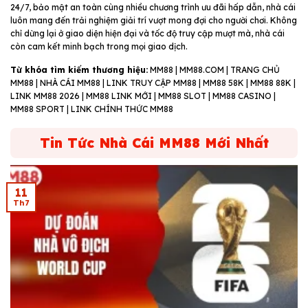
24/7, bảo mật an toàn cùng nhiều chương trình ưu đãi hấp dẫn, nhà cái
luôn mang đến trải nghiệm giải trí vượt mong đợi cho người chơi. Không
chỉ dừng lại ở giao diện hiện đại và tốc độ truy cập mượt mà, nhà cái
còn cam kết minh bạch trong mọi giao dịch.
Từ khóa tìm kiếm thương hiệu:
MM88 | MM88.COM | TRANG CHỦ
MM88 | NHÀ CÁI MM88 | LINK TRUY CẬP MM88 | MM88 58K | MM88 88K |
LINK MM88 2026 | MM88 LINK MỚI | MM88 SLOT | MM88 CASINO |
MM88 SPORT | LINK CHÍNH THỨC MM88
Tin Tức Nhà Cái MM88 Mới Nhất
11
Th7