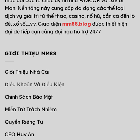
thức bởi các tổ chức uy tín như PAGCOR và Isle of
Man. Nền tảng này cung cấp đa dạng các thể loại
dịch vụ giải trí từ thể thao, casino, nổ hũ, bắn cá đến lô
đề, xổ số,…vv. Giao diện
mm88.blog
được thiết hiện
đại dễ tiếp cận cùng đội ngũ hỗ trợ 24/7
GIỚI THIỆU MM88
Giới Thiệu Nhà Cái
Điều Khoản Và Điều Kiện
Chính Sách Bảo Mật
Miễn Trừ Trách Nhiệm
Quyền Riêng Tư
CEO Huy An