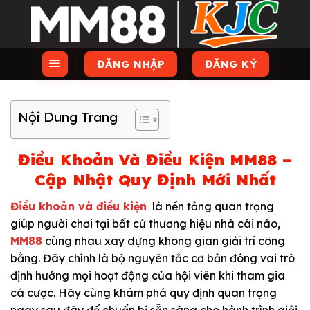
Skip
to
content
ĐĂNG NHẬP
ĐĂNG KÝ
Nội Dung Trang
Điều Khoản Và Điều Kiện MM88 –
Cập Nhật Quy Định Mới Nhất
Điều khoản và điều kiện
là nền tảng quan trọng
giúp người chơi tại bất cứ thương hiệu nhà cái nào,
MM88
cùng nhau xây dựng không gian giải trí công
bằng. Đây chính là bộ nguyên tắc cơ bản đóng vai trò
định hướng mọi hoạt động của hội viên khi tham gia
cá cược. Hãy cùng khám phá quy định quan trọng