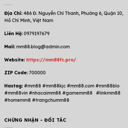
Địa Chỉ:
486 Đ. Nguyễn Chí Thanh, Phường 6, Quận 10,
Hồ Chí Minh, Việt Nam
Liên Hệ:
0979197679
Mail:
mm88.blog@admin.com
Website:
https://mm88fc.pro/
ZIP Code:
700000
Hastag:
#mm88 #mm88kjc #mm88.com #mm88blo
#mm88vin #nhacaimm88 #gamemm88 #linkmm88
#homemm8 #trangchumm88
CHỨNG NHẬN - ĐỐI TÁC