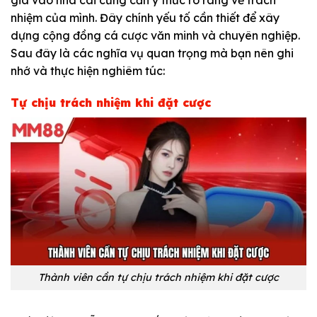
nhiệm của mình. Đây chính yếu tố cần thiết để xây
dựng cộng đồng cá cược văn minh và chuyên nghiệp.
Sau đây là các nghĩa vụ quan trọng mà bạn nên ghi
nhớ và thực hiện nghiêm túc:
Tự chịu trách nhiệm khi đặt cược
Thành viên cần tự chịu trách nhiệm khi đặt cược