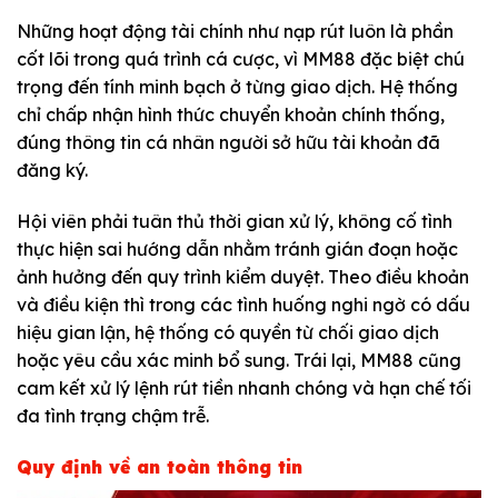
Những hoạt động tài chính như nạp rút luôn là phần
cốt lõi trong quá trình cá cược, vì MM88 đặc biệt chú
trọng đến tính minh bạch ở từng giao dịch. Hệ thống
chỉ chấp nhận hình thức chuyển khoản chính thống,
đúng thông tin cá nhân người sở hữu tài khoản đã
đăng ký.
Hội viên phải tuân thủ thời gian xử lý, không cố tình
thực hiện sai hướng dẫn nhằm tránh gián đoạn hoặc
ảnh hưởng đến quy trình kiểm duyệt. Theo điều khoản
và điều kiện thì trong các tình huống nghi ngờ có dấu
hiệu gian lận, hệ thống có quyền từ chối giao dịch
hoặc yêu cầu xác minh bổ sung. Trái lại, MM88 cũng
cam kết xử lý lệnh rút tiền nhanh chóng và hạn chế tối
đa tình trạng chậm trễ.
Quy định về an toàn thông tin