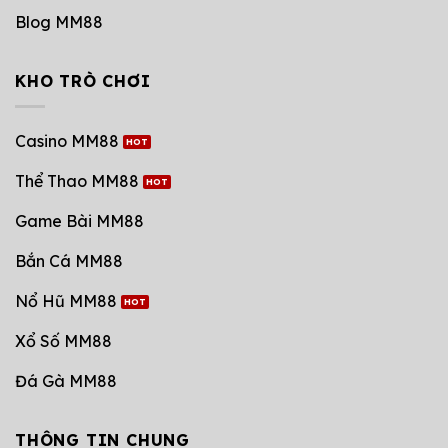
Blog MM88
KHO TRÒ CHƠI
Casino MM88
Thể Thao MM88
Game Bài MM88
Bắn Cá MM88
Nổ Hũ MM88
Xổ Số MM88
Đá Gà MM88
THÔNG TIN CHUNG