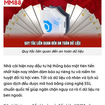
Quy tắc liên quan đến an toàn dữ liệu
Nhà cái hiện nay đầu tư hệ thống bảo mật tiên tiến
nhất hiện nay nhằm đảm bảo sự riêng tư và niềm tin
tuyệt đối từ hội viên. Tất cả dữ liệu cá nhân và lịch sử
giao dịch đều được mã hoá bằng công nghệ SSL
chuẩn quốc tế giúp ngăn chặn nguy cơ rò rỉ dữ liệu ra
bên ngoài.