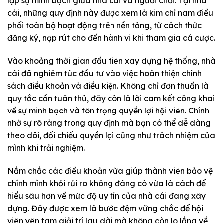
lập sự minh bạch giữa nhà cái và người chơi. Tại nhà
cái, những quy định này được xem là kim chỉ nam điều
phối toàn bộ hoạt động trên nền tảng, từ cách thức
đăng ký, nạp rút cho đến hành vi khi tham gia cá cược.
Vào khoảng thời gian đầu tiên xây dựng hệ thống, nhà
cái đã nghiêm túc đầu tư vào việc hoàn thiện chính
sách điều khoản và điều kiện. Không chỉ đơn thuần là
quy tắc cần tuân thủ, đây còn là lời cam kết công khai
về sự minh bạch và tôn trọng quyền lợi hội viên. Chính
nhờ sự rõ ràng trong quy định mà bạn có thể dễ dàng
theo dõi, đối chiếu quyền lợi cũng như trách nhiệm của
mình khi trải nghiệm.
Nắm chắc các điều khoản vừa giúp thành viên bảo vệ
chính mình khỏi rủi ro không đáng có vừa là cách để
hiểu sâu hơn về mức độ uy tín của nhà cái đang xây
dựng. Đây được xem là bước đệm vững chắc để hội
viên yên tâm giải trí lâu dài mà không còn lo lắng về