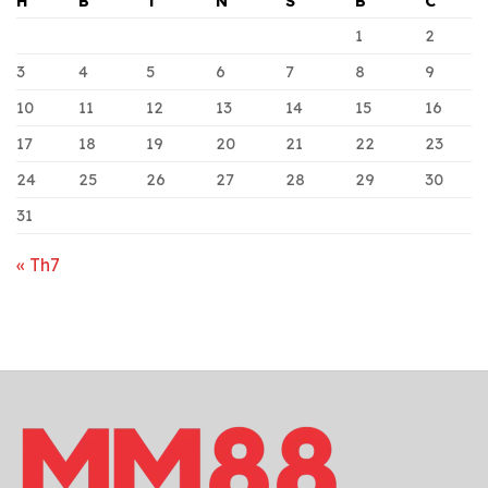
H
B
T
N
S
B
C
1
2
3
4
5
6
7
8
9
10
11
12
13
14
15
16
17
18
19
20
21
22
23
24
25
26
27
28
29
30
31
« Th7