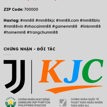
ZIP Code:
700000
Hastag:
#mm88 #mm88kjc #mm88.com #mm88blo
#mm88vin #nhacaimm88 #gamemm88 #linkmm88
#homemm8 #trangchumm88
CHỨNG NHẬN - ĐỐI TÁC