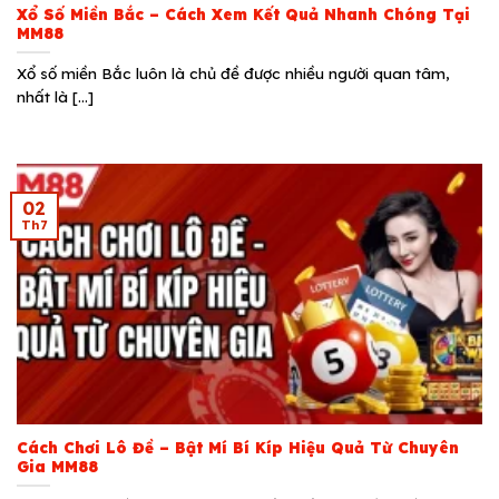
Xổ Số Miền Bắc – Cách Xem Kết Quả Nhanh Chóng Tại
MM88
Xổ số miền Bắc luôn là chủ đề được nhiều người quan tâm,
nhất là [...]
02
Th7
Cách Chơi Lô Đề – Bật Mí Bí Kíp Hiệu Quả Từ Chuyên
Gia MM88