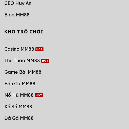
CEO Huy An
Blog MM88
KHO TRÒ CHƠI
Casino MM88
Thể Thao MM88
Game Bài MM88
Bắn Cá MM88
Nổ Hũ MM88
Xổ Số MM88
Đá Gà MM88