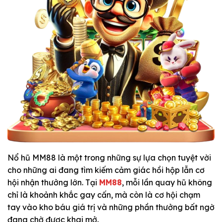
Nổ hũ MM88 là một trong những sự lựa chọn tuyệt vời
cho những ai đang tìm kiếm cảm giác hồi hộp lẫn cơ
hội nhận thưởng lớn. Tại
MM88
, mỗi lần quay hũ không
chỉ là khoảnh khắc gay cấn, mà còn là cơ hội chạm
tay vào kho báu giá trị và những phần thưởng bất ngờ
đang chờ được khai mở.