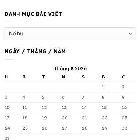
DANH MỤC BÀI VIẾT
Danh
Mục
Bài
NGÀY / THÁNG / NĂM
Viết
Tháng 8 2026
H
B
T
N
S
B
C
1
2
3
4
5
6
7
8
9
10
11
12
13
14
15
16
17
18
19
20
21
22
23
24
25
26
27
28
29
30
31