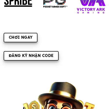
CHƠI NGAY
ĐĂNG KÝ NHẬN CODE