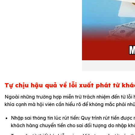
Tự chịu hậu quả về lỗi xuất phát từ kh
Ngoài những trường hợp miễn trừ trách nhiệm đến từ lỗi h
khía cạnh mà hội viên cần hiểu rõ để không mắc phải nhữ
Nhập sai thông tin lúc rút tiền: Quy trình rút tiền đ
khách hàng chuyển tiền cho sai đối tượng do nhập khô