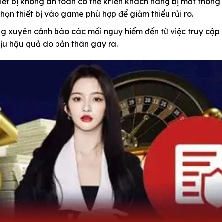
 thiết bị không an toàn có thể khiến khách hàng bị mất thông
họn thiết bị vào game phù hợp để giảm thiểu rủi ro.
g xuyên cảnh báo các mối nguy hiểm đến từ việc truy cập 
chịu hậu quả do bản thân gây ra.