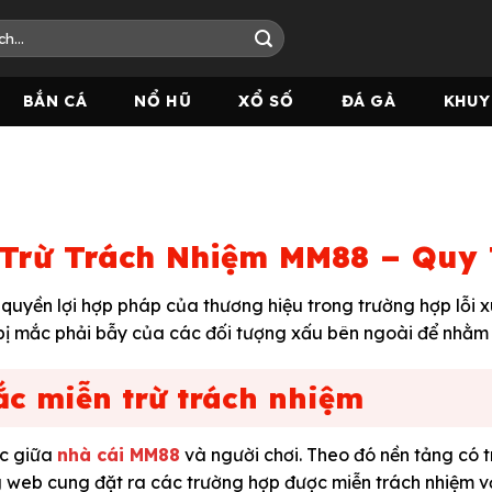
BẮN CÁ
NỔ HŨ
XỔ SỐ
ĐÁ GÀ
KHUY
 Trừ Trách Nhiệm MM88 – Quy 
 quyền lợi hợp pháp của thương hiệu trong trường hợp lỗi 
ị mắc phải bẫy của các đối tượng xấu bên ngoài để nhằm tr
ắc miễn trừ trách nhiệm
ác giữa
nhà cái MM88
và người chơi. Theo đó nền tảng có 
g web cung đặt ra các trường hợp được miễn trách nhiệm vớ