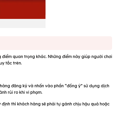
ng điểm quan trọng khác. Những điểm này giúp người chơi
y tắc trên.
ch hàng đăng ký và nhấn vào phần “đồng ý” sử dụng dịch
nh rủi ro khi vi phạm.
y định thì khách hàng sẽ phải tự gánh chịu hậu quả hoặc