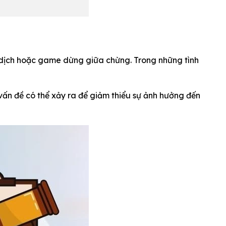
ao dịch hoặc game dừng giữa chừng. Trong những tình
vấn đề có thể xảy ra để giảm thiểu sự ảnh hưởng đến