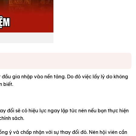
 đầu gia nhập vào nền tảng. Do đó việc lấy lý do không
 biết.
y đổi sẽ có hiệu lực ngay lập tức nên nếu bạn thực hiện
chính sách.
ồng ý và chấp nhận với sự thay đổi đó. Nên hội viên cần