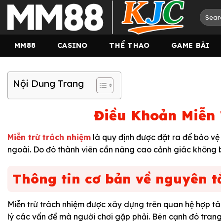
Skip
to
content
MM88
CASINO
THỂ THAO
GAME BÀI
Nội Dung Trang
Điều Khoản Miễn
Miễn trừ trách nhiệm
là quy định được đặt ra để bảo vệ
ngoài. Do đó thành viên cần nâng cao cảnh giác không b
Thông tin cơ bản về nguyên t
Miễn trừ trách nhiệm được xây dựng trên quan hệ hợp t
lý các vấn đề mà người chơi gặp phải. Bên cạnh đó tran