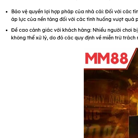
Bảo vệ quyền lợi hợp pháp của nhà cái: Đối với các tì
áp lực của nền tảng đối với các tình huống vượt quá
Đề cao cảnh giác với khách hàng: Nhiều người chơi bị
không thể xử lý, do đó các quy định về miễn trừ trách