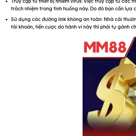
Truy cập từ thiết bị nhiễm virus: Việc truy cập từ các
trách nhiệm trong tình huống này. Do đó bạn cần lựa c
Sử dụng các đường link không an toàn: Nhà cái thườn
tài khoản, tiền cược do hành vi này thì phải tự gánh 