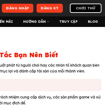
ĐĂNG NHẬP
ĐĂNG KÝ
CHƠI THỬ
ẾN MÃI
HƯỚNG DẪN
TRUY CẬP
BLOG
Tắc Bạn Nên Biết
xuất phát từ người chơi hay các nhân tố khách quan bên
ục lợi và đánh cắp tài sản của mỗi thành viên.
trách nhiệm cung cấp dịch vụ, các sản phẩm game và xử
i mục đích để.