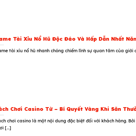
ame Tài Xỉu Nổ Hũ Độc Đáo Và Hấp Dẫn Nhất Nă
me tài xỉu nổ hũ nhanh chóng chiếm lĩnh sự quan tâm của giới đ
ách Chơi Casino Từ – Bí Quyết Vàng Khi Săn Thư
ch chơi casino là một nội dung đặc biệt đối với khách hàng. Bởi
i [...]