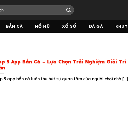
BẮN CÁ
NỔ HŨ
XỔ SỐ
ĐÁ GÀ
KHUY
op 5 App Bắn Cá – Lựa Chọn Trải Nghiệm Giải Trí
ẫn
p 5 app bắn cá luôn thu hút sự quan tâm của người chơi nhờ [...