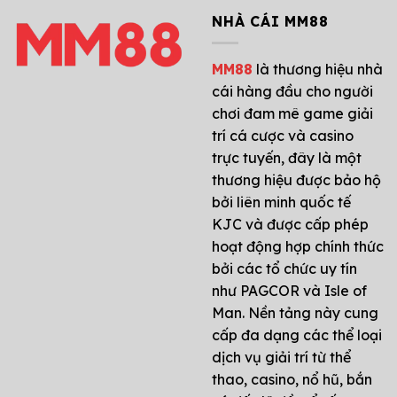
NHÀ CÁI MM88
MM88
là thương hiệu nhà
cái hàng đầu cho người
chơi đam mê game giải
trí cá cược và casino
trực tuyến, đây là một
thương hiệu được bảo hộ
bởi liên minh quốc tế
KJC và được cấp phép
hoạt động hợp chính thức
bởi các tổ chức uy tín
như PAGCOR và Isle of
Man. Nền tảng này cung
cấp đa dạng các thể loại
dịch vụ giải trí từ thể
thao, casino, nổ hũ, bắn