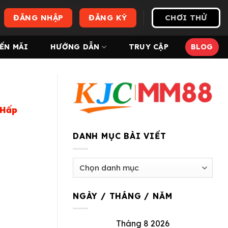
ĐĂNG NHẬP
ĐĂNG KÝ
CHƠI THỬ
ẾN MÃI
HƯỚNG DẪN
TRUY CẬP
BLOG
 Hấp
DANH MỤC BÀI VIẾT
]
Danh
Mục
Bài
NGÀY / THÁNG / NĂM
Viết
Tháng 8 2026