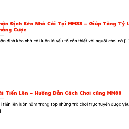
hận Định Kèo Nhà Cái Tại MM88 – Giúp Tăng Tỷ 
hắng Cược
ận định kèo nhà cái luôn là yếu tố cần thiết với người chơi cá [...
ài Tiến Lên – Hướng Dẫn Cách Chơi cùng MM88
i tiến lên luôn nằm trong top những trò chơi trực tuyến được yêu
]