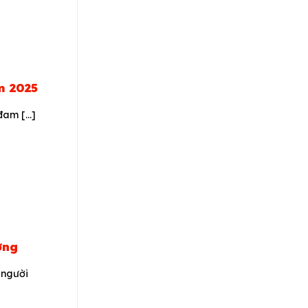
m 2025
am [...]
ởng
 người