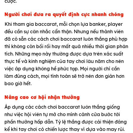
cược.
Người chơi đưa ra quyết định cực nhanh chóng
Khi tham gia baccarat, mỗi chọn lựa banker, player
đều cần sự cân nhắc cẩn thận. Nhưng nếu thành viên
đã có sẵn các cách chơi baccarat luôn thắng phù hợp
thì không còn bối rối hay mất quá nhiều thời gian phân
tích. Những mẹo này thường được dựa trên xác suất
thực tế và kinh nghiệm của tay chơi lâu năm cho nên
việc áp dụng không hề phức tạp. Mọi người chỉ cần
làm đúng cách, mọi tính toán sẽ trở nên đơn giản hơn
bao giờ hết.
Nâng cao cơ hội nhận thưởng
Áp dụng các cách chơi baccarat luôn thắng giống
như việc hội viên tự mở cho mình cánh cửa bước tới
phần thưởng hấp dẫn. Tỷ lệ thắng được cải thiện đáng
kể khi tay chơi có chiến lược thay vì dựa vào may rủi.