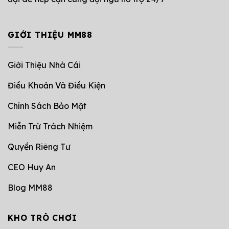
GIỚI THIỆU MM88
Giới Thiệu Nhà Cái
Điều Khoản Và Điều Kiện
Chính Sách Bảo Mật
Miễn Trừ Trách Nhiệm
Quyền Riêng Tư
CEO Huy An
Blog MM88
KHO TRÒ CHƠI