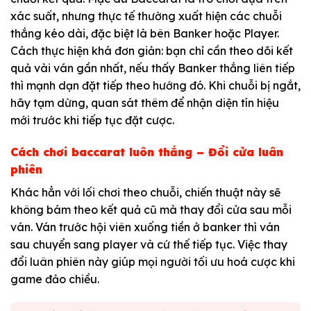
xác suất, nhưng thực tế thường xuất hiện các chuỗi
thắng kéo dài, đặc biệt là bên Banker hoặc Player.
Cách thực hiện khá đơn giản: bạn chỉ cần theo dõi kết
quả vài ván gần nhất, nếu thấy Banker thắng liên tiếp
thì mạnh dạn đặt tiếp theo hướng đó. Khi chuỗi bị ngắt,
hãy tạm dừng, quan sát thêm để nhận diện tín hiệu
mới trước khi tiếp tục đặt cược.
Cách chơi baccarat luôn thắng – Đổi cửa luân
phiên
Khác hẳn với lối chơi theo chuỗi, chiến thuật này sẽ
không bám theo kết quả cũ mà thay đổi cửa sau mỗi
ván. Ván trước hội viên xuống tiền ở banker thì ván
sau chuyển sang player và cứ thế tiếp tục. Việc thay
đổi luân phiên này giúp mọi người tối ưu hoá cược khi
game đảo chiều.