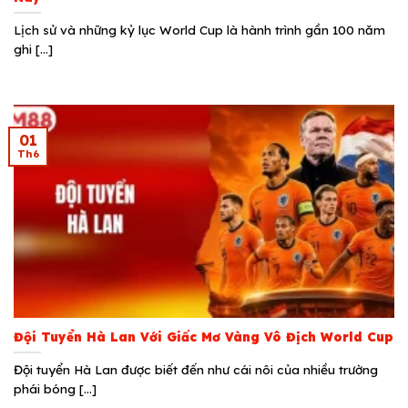
Lịch sử và những kỷ lục World Cup là hành trình gần 100 năm
ghi [...]
01
Th6
Đội Tuyển Hà Lan Với Giấc Mơ Vàng Vô Địch World Cup
Đội tuyển Hà Lan được biết đến như cái nôi của nhiều trường
phái bóng [...]