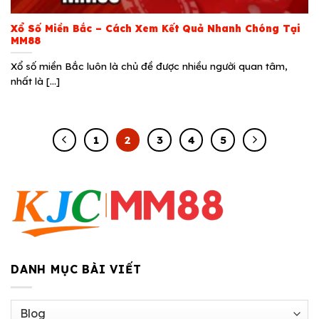
Xổ Số Miền Bắc – Cách Xem Kết Quả Nhanh Chóng Tại
MM88
Xổ số miền Bắc luôn là chủ đề được nhiều người quan tâm,
nhất là [...]
1
2
3
4
5
DANH MỤC BÀI VIẾT
Danh