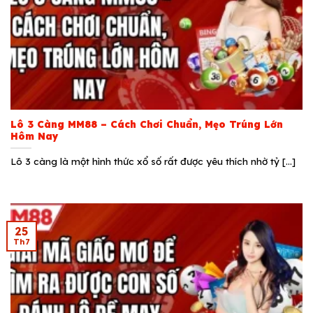
Lô 3 Càng MM88 – Cách Chơi Chuẩn, Mẹo Trúng Lớn
Hôm Nay
Lô 3 càng là một hình thức xổ số rất được yêu thích nhờ tỷ [...]
25
Th7