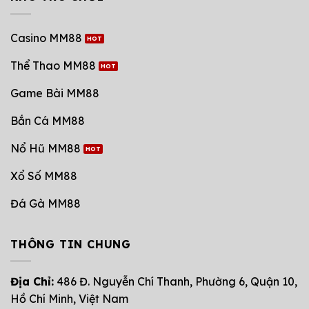
Casino MM88
Thể Thao MM88
Game Bài MM88
Bắn Cá MM88
Nổ Hũ MM88
Xổ Số MM88
Đá Gà MM88
THÔNG TIN CHUNG
Địa Chỉ:
486 Đ. Nguyễn Chí Thanh, Phường 6, Quận 10,
Hồ Chí Minh, Việt Nam