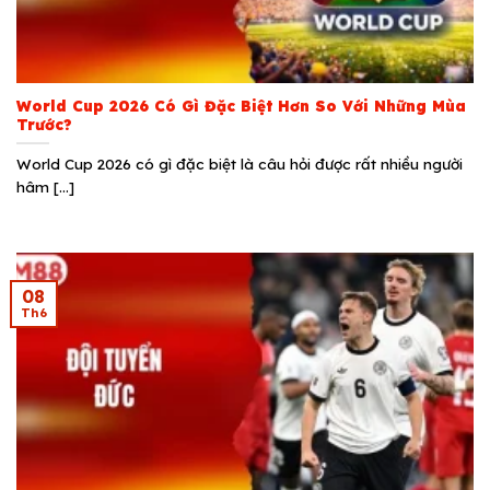
World Cup 2026 Có Gì Đặc Biệt Hơn So Với Những Mùa
Trước?
World Cup 2026 có gì đặc biệt là câu hỏi được rất nhiều người
hâm [...]
08
Th6