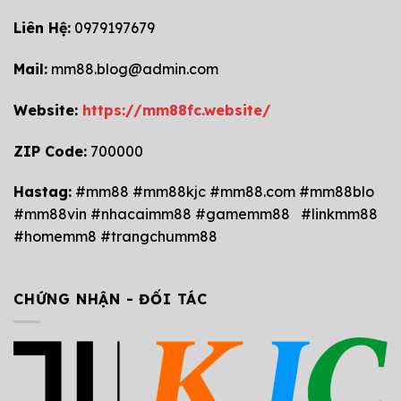
Liên Hệ:
0979197679
Mail:
mm88.blog@admin.com
Website:
https://mm88fc.website/
ZIP Code:
700000
Hastag:
#mm88 #mm88kjc #mm88.com #mm88blo
#mm88vin #nhacaimm88 #gamemm88 #linkmm88
#homemm8 #trangchumm88
CHỨNG NHẬN - ĐỐI TÁC