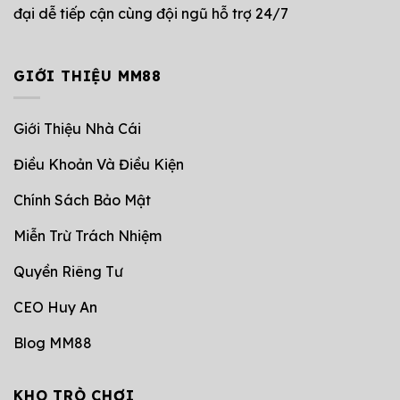
đại dễ tiếp cận cùng đội ngũ hỗ trợ 24/7
GIỚI THIỆU MM88
Giới Thiệu Nhà Cái
Điều Khoản Và Điều Kiện
Chính Sách Bảo Mật
Miễn Trừ Trách Nhiệm
Quyền Riêng Tư
CEO Huy An
Blog MM88
KHO TRÒ CHƠI