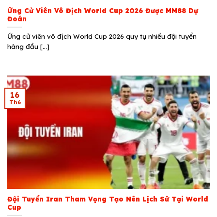
Ứng Cử Viên Vô Địch World Cup 2026 Được MM88 Dự
Đoán
Ứng cử viên vô địch World Cup 2026 quy tụ nhiều đội tuyển
hàng đầu [...]
16
Th6
Đội Tuyển Iran Tham Vọng Tạo Nên Lịch Sử Tại World
Cup