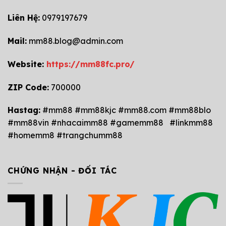
Liên Hệ:
0979197679
Mail:
mm88.blog@admin.com
Website:
https://mm88fc.pro/
ZIP Code:
700000
Hastag:
#mm88 #mm88kjc #mm88.com #mm88blo
#mm88vin #nhacaimm88 #gamemm88 #linkmm88
#homemm8 #trangchumm88
CHỨNG NHẬN - ĐỐI TÁC