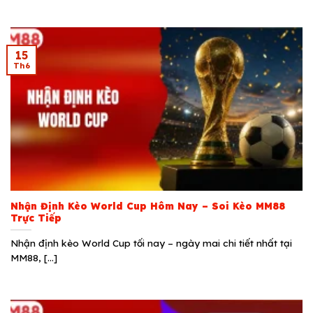
15
Th6
Nhận Định Kèo World Cup Hôm Nay – Soi Kèo MM88
Trực Tiếp
Nhận định kèo World Cup tối nay – ngày mai chi tiết nhất tại
MM88, [...]