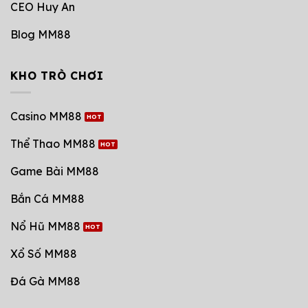
CEO Huy An
Blog MM88
KHO TRÒ CHƠI
Casino MM88
Thể Thao MM88
Game Bài MM88
Bắn Cá MM88
Nổ Hũ MM88
Xổ Số MM88
Đá Gà MM88