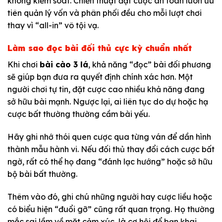
không kiểm soát. Chiến thuật đặt cược an toàn luôn ưu
tiên quản lý vốn và phân phối đều cho mỗi lượt chơi
thay vì “all-in” vô tội vạ.
Làm sao đọc bài đối thủ cực kỳ chuẩn nhất
Khi chơi
bài cào 3 lá
, khả năng “đọc” bài đối phương
sẽ giúp bạn đưa ra quyết định chính xác hơn. Một
người chơi tự tin, đặt cược cao nhiều khả năng đang
sở hữu bài mạnh. Ngược lại, ai liên tục do dự hoặc hạ
cược bất thường thường cầm bài yếu.
Hãy ghi nhớ thói quen cược qua từng ván để dần hình
thành mẫu hành vi. Nếu đối thủ thay đổi cách cược bất
ngờ, rất có thể họ đang “đánh lạc hướng” hoặc sở hữu
bộ bài bất thường.
Thêm vào đó, ghi chú những người hay cược liều hoặc
có biểu hiện “đuổi gỡ” cũng rất quan trọng. Họ thường
mắc sai lầm về mặt cảm xúc, là cơ hội để bạn khai