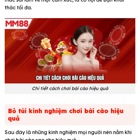
thác tối đa.
Chi tiết cách chơi bài cào hiệu quả
Bỏ túi kinh nghiệm chơi bài cào hiệu
quả
Sau đây là những kinh nghiệm mọi người nên nắm khi
chơi bài cào sao cho hiệu quả.