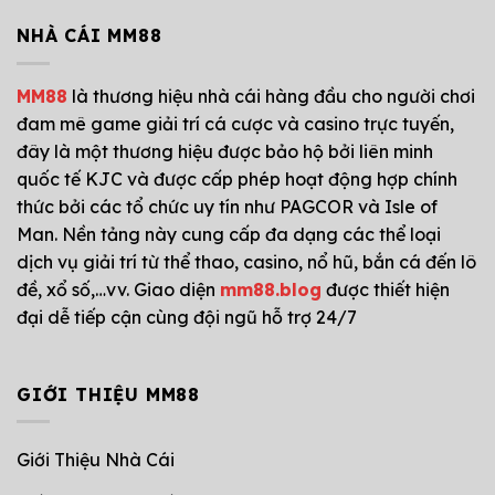
NHÀ CÁI MM88
MM88
là thương hiệu nhà cái hàng đầu cho người chơi
đam mê game giải trí cá cược và casino trực tuyến,
đây là một thương hiệu được bảo hộ bởi liên minh
quốc tế KJC và được cấp phép hoạt động hợp chính
thức bởi các tổ chức uy tín như PAGCOR và Isle of
Man. Nền tảng này cung cấp đa dạng các thể loại
dịch vụ giải trí từ thể thao, casino, nổ hũ, bắn cá đến lô
đề, xổ số,…vv. Giao diện
mm88.blog
được thiết hiện
đại dễ tiếp cận cùng đội ngũ hỗ trợ 24/7
GIỚI THIỆU MM88
Giới Thiệu Nhà Cái