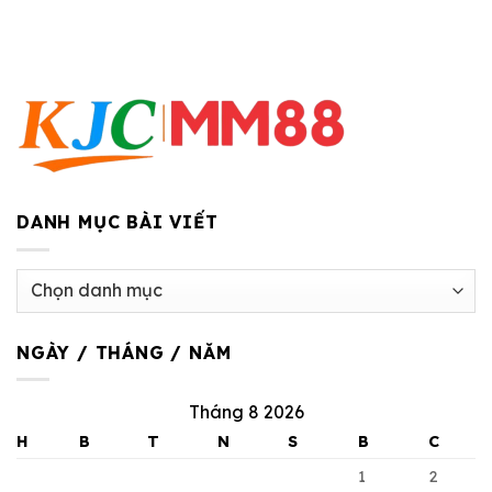
DANH MỤC BÀI VIẾT
Danh
Mục
Bài
NGÀY / THÁNG / NĂM
Viết
Tháng 8 2026
H
B
T
N
S
B
C
1
2