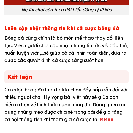
Người chơi cần theo dõi biến động tỷ lệ kèo
Luôn cập nhật thông tin khi cá cược bóng đá
Bóng đá cũng chính là bộ môn thể thao thay đổi liên
tục. Việc người chơi cập nhật những tin tức về: Cầu thủ,
huấn luyện viên,…sẽ giúp có cái nhìn toàn diện, đưa ra
được các quyết định cá cược sáng suốt hơn.
Kết luận
Cá cược bóng đá luôn là lựa chọn đầy hấp dẫn đối với
nhiều người chơi. Hy vọng bài viết này sẽ giúp bạn
hiểu rõ hơn về hình thức cược bóng đá. Đừng quên áp
dụng những mẹo được chia sẻ trong bài để gia tăng
cơ hội thắng tiền khi tham gia cá cược tại
MM88
.