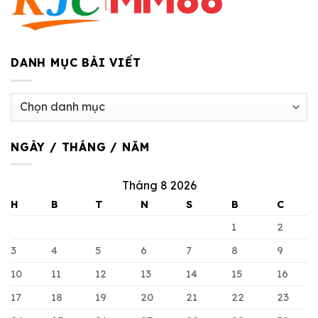
DANH MỤC BÀI VIẾT
Danh
Mục
Bài
NGÀY / THÁNG / NĂM
Viết
Tháng 8 2026
H
B
T
N
S
B
C
1
2
3
4
5
6
7
8
9
10
11
12
13
14
15
16
17
18
19
20
21
22
23