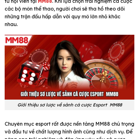
từ hội viên tại
MM88
. Khi lựa chọn trải nghiệm cá cược
các bộ môn thể thao, người chơi sẽ tha hồ theo dõi
những trận đấu hấp dẫn với quy mô lớn nhỏ khác
nhau.
Giới thiệu sơ lược về sảnh cá cược Esport MM88
Chuyên mục esport rất được nền tảng MM88 chú trọng
và đầu tư về chất lượng hình ảnh cũng như dịch vụ. Để