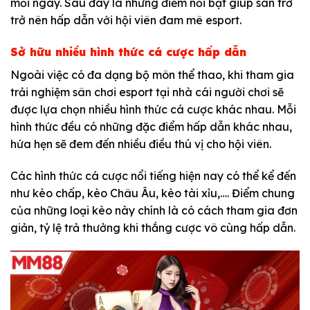
mỗi ngày. Sau đây là những điểm nổi bật giúp sân trở
trở nên hấp dẫn với hội viên đam mê esport.
Sở hữu nhiều hình thức cá cược hấp dẫn
Ngoài việc có đa dạng bộ môn thể thao, khi tham gia
trải nghiệm sân chơi esport tại nhà cái người chơi sẽ
được lựa chọn nhiều hình thức cá cược khác nhau. Mỗi
hình thức đều có những đặc điểm hấp dẫn khác nhau,
hứa hẹn sẽ đem đến nhiều điều thú vị cho hội viên.
Các hình thức cá cược nổi tiếng hiện nay có thể kể đến
như kèo chấp, kèo Châu Âu, kèo tài xỉu,…. Điểm chung
của những loại kèo này chính là có cách tham gia đơn
giản, tỷ lệ trả thưởng khi thắng cược vô cùng hấp dẫn.