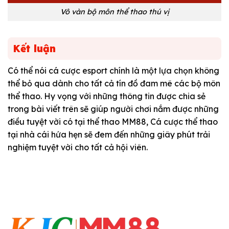
Vô vàn bộ môn thể thao thú vị
Kết luận
Có thể nói cá cược esport chính là một lựa chọn không
thể bỏ qua dành cho tất cả tín đồ đam mê các bộ môn
thể thao. Hy vọng với những thông tin được chia sẻ
trong bài viết trên sẽ giúp người chơi nắm được những
điều tuyệt vời có tại thể thao MM88, Cá cược thể thao
tại nhà cái hứa hẹn sẽ đem đến những giây phút trải
nghiệm tuyệt vời cho tất cả hội viên.