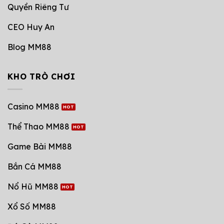
Quyền Riêng Tư
CEO Huy An
Blog MM88
KHO TRÒ CHƠI
Casino MM88
Thể Thao MM88
Game Bài MM88
Bắn Cá MM88
Nổ Hũ MM88
Xổ Số MM88